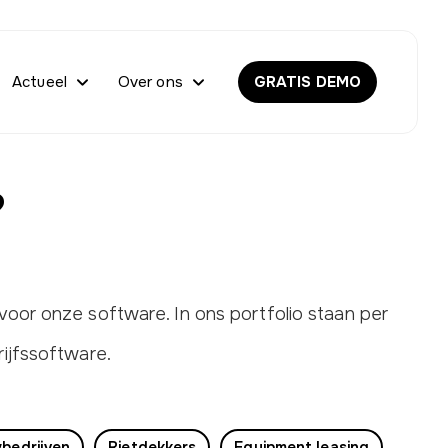
Actueel
Over ons
GRATIS DEMO
?
voor onze software. In ons portfolio staan per
ijfssoftware.
bedrijven
Rietdekkers
Equipment leasing