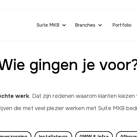
Suite MKB
Branches
Portfolio
Wie gingen je voor
 échte werk
. Dat zijn redenen waarom klanten kiezen 
ijven die met veel plezier werken met Suite MKB bedr
mverzorging
Installateurs
GWW & Infra
Afbouw