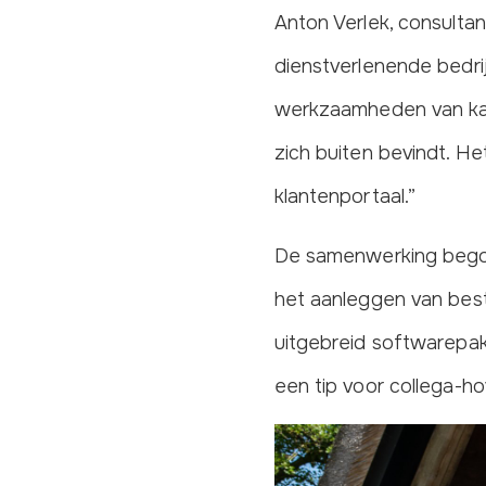
Anton Verlek, consulta
dienstverlenende bedrij
werkzaamheden van ka
zich buiten bevindt. He
klantenportaal.”
De samenwerking begon 
het aanleggen van best
uitgebreid softwarepakk
een tip voor collega-h