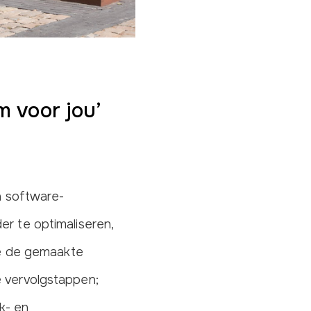
m voor jou’
en software-
er te optimaliseren,
ine de gemaakte
e vervolgstappen;
k- en