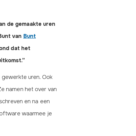
van de gemaakte uren
 Bunt van
Bunt
vond dat het
uitkomst.”
n gewerkte uren. Ook
 Ze namen het over van
geschreven en na een
 software waarmee je