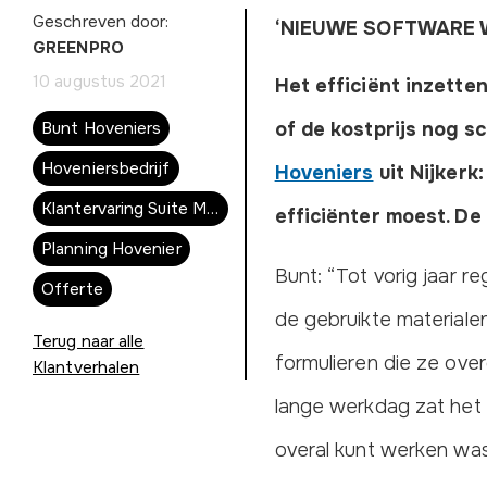
Geschreven door:
‘NIEUWE SOFTWARE 
GREENPRO
10 augustus 2021
Het efficiënt inzette
Bunt Hoveniers
of de kostprijs nog s
Hoveniersbedrijf
Hoveniers
uit Nijkerk:
Klantervaring Suite MKB
efficiënter moest. De
Planning Hovenier
Bunt: “Tot vorig jaar 
Offerte
de gebruikte materiale
Terug naar alle
formulieren die ze ove
Klantverhalen
lange werkdag zat het 
overal kunt werken was