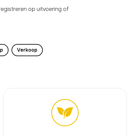
gistreren op uitvoering of
op
Verkoop