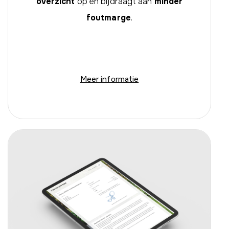
overzicht
op en bijdraagt aan
minder
foutmarge
.
Meer informatie