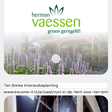
Ten Brinke Interieurbeplanting
www.become-it.nl/actueel/rust-in-de-tent-voor-ten-brinke