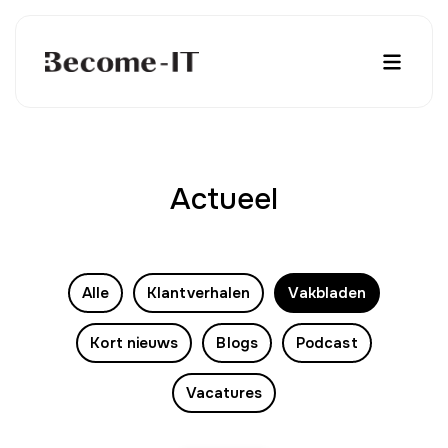
Actueel
Alle
Klantverhalen
Vakbladen
Kort nieuws
Blogs
Podcast
Vacatures