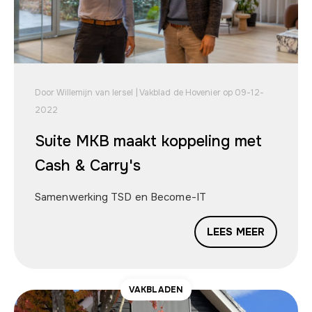
Door Willemijn van Iersel | Vakblad de Hovenier op 09-12-
2022
Suite MKB maakt koppeling met
Cash & Carry's
Samenwerking TSD en Become-IT
LEES MEER
VAKBLADEN