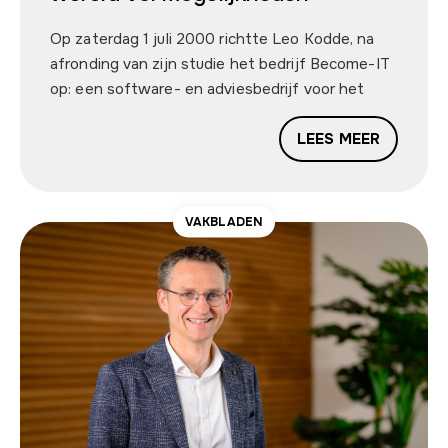
Op zaterdag 1 juli 2000 richtte Leo Kodde, na
afronding van zijn studie het bedrijf Become-IT
op: een software- en adviesbedrijf voor het
mkb. Nu, 25 jaar later, zijn de naam en de
doelgroep nog altijd dezelfde. Maar er is ook
LEES MEER
veel veranderd en volgens Leo komt er nog veel
meer aan. “AI is een gamechanger.”
VAKBLADEN