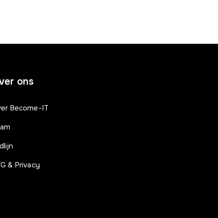
ver ons
er Become-IT
eam
dlijn
G & Privacy