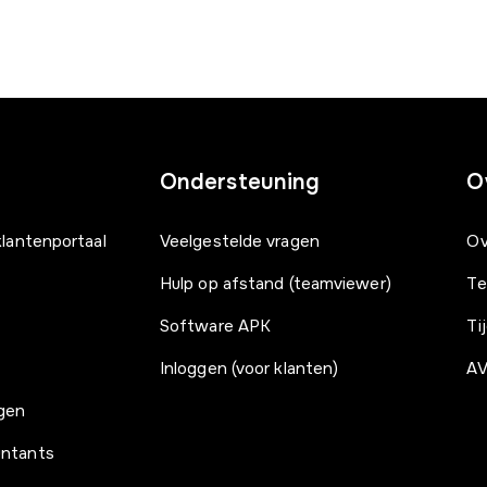
Ondersteuning
O
klantenportaal
Veelgestelde vragen
Ov
Hulp op afstand (teamviewer)
T
Software APK
Tij
Inloggen (voor klanten)
AV
gen
untants