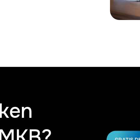
ken
 MKB?
GRATIS 