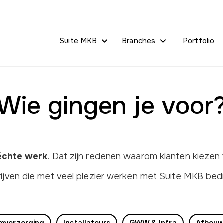
Suite MKB
Branches
Portfolio
Wie gingen je voor
 échte werk
. Dat zijn redenen waarom klanten kiezen 
ijven die met veel plezier werken met Suite MKB bedr
mverzorging
Installateurs
GWW & Infra
Afbouw