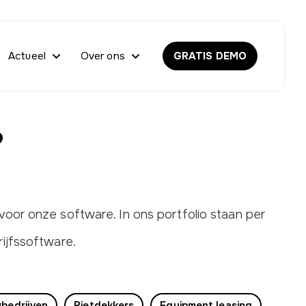
Actueel
Over ons
GRATIS DEMO
?
voor onze software. In ons portfolio staan per
ijfssoftware.
bedrijven
Rietdekkers
Equipment leasing