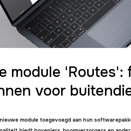
 module 'Routes': f
nnen voor buitendi
 nieuwe module toegevoegd aan hun softwarepakk
onaliteit biedt hoveniers, boomverzorgers en ande