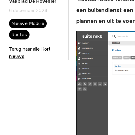
Vakblad De Hovenier
een buitendienst een
6 december 2024
plannen en uit te voer
Nieuwe Module
Routes
Terug naar alle Kort
nieuws