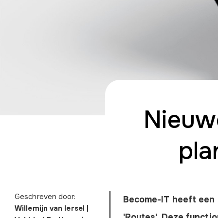
Nieuwe
pla
Geschreven door:
Become-IT heeft een
Willemijn van Iersel |
'Routes'. Deze functi