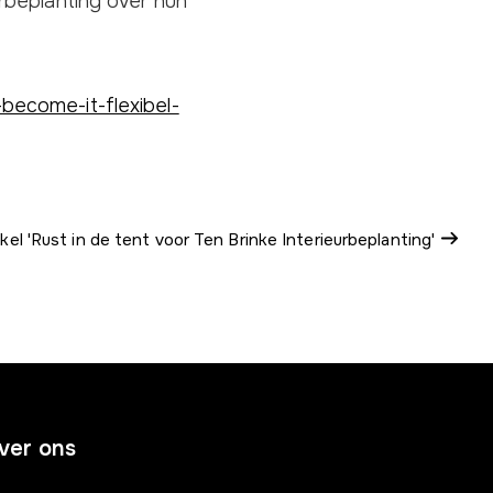
rbeplanting over hun
become-it-flexibel-
kel 'Rust in de tent voor Ten Brinke Interieurbeplanting'
ver ons