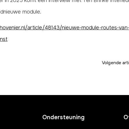
r in 2025 komt een interview met Ten Brinke Interieu
ednieuwe module.
ovenier.nl/article/48143/nieuwe-module-routes-van-
nst
Volgende arti
Ondersteuning
O