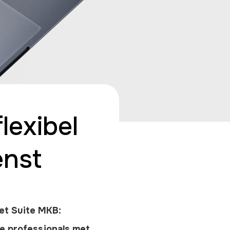
lexibel
enst
et Suite MKB:
re professionals met